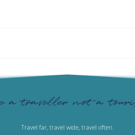
e a traveller not a touri
Travel far, travel wide, travel often.