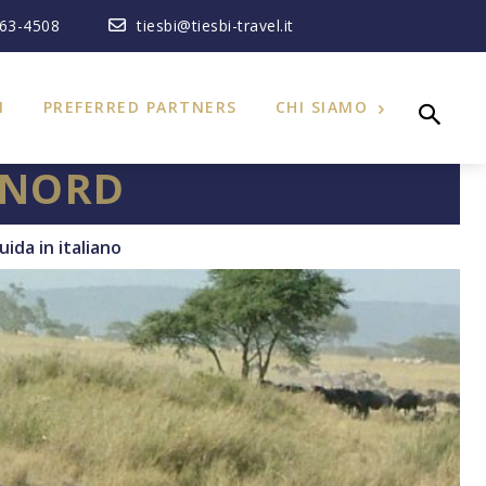
363-4508
tiesbi@tiesbi-travel.it
I
PREFERRED PARTNERS
CHI SIAMO
 NORD
uida in italiano