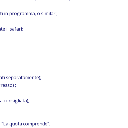
ti in programma, o similari;
e il safari;
otati separatamente);
resso) ;
a consigliata);
 “La quota comprende”.