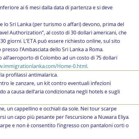
feriore ai 6 mesi dalla data di partenza e si deve
e lo Sri Lanka (per turismo o affari) devono, prima del
avel Authorization”, al costo di 30 dollari americani, che
30 giorni. L’ETA può essere richiesto online, sul sito
o presso l’Ambasciata dello Sri Lanka a Roma.
o all’aeroporto di Colombo ad un costo di 75 dollari
w.immigrationlanka.com/Home-0.html
.
a profilassi antimalarica.
tro le zanzare, un kit contro eventuali infezioni
ddo a causa dell’aria condizionata negli hotels e sugli
e, un cappellino e occhiali da sole. Nei tour scarpe
rsi un capo più pesante per l’escursione a Nuwara Eliya.
carpe e non è consentito l’ingresso con pantaloni corti o