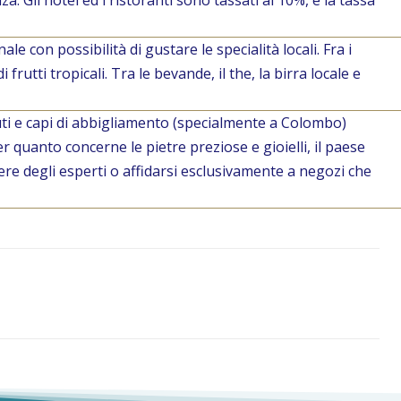
a. Gli hotel ed i ristoranti sono tassati al 10%, e la tassa
ale con possibilità di gustare le specialità locali. Fra i
 frutti tropicali. Tra le bevande, il the, la birra locale e
uti e capi di abbigliamento (specialmente a Colombo)
 quanto concerne le pietre preziose e gioielli, il paese
e degli esperti o affidarsi esclusivamente a negozi che