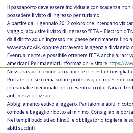
Il passaporto deve essere individuale con scadenza non in
possedere il visto di ingresso per turismo.
A partire dal 1 gennaio 2012 coloro che intendano visitar
viaggio, acquisire il visto di ingresso “ETA – Electronic Tr
dà il diritto ad un ingresso nel paese per rimanere fino a 
www.eta.gov.lk, oppure attraverso le agenzie di viaggio 
Eventualmente, è possibile ottenere l’ETA anche all’arriv
americani. Per maggiori informazioni visitare
https://ww
Nessuna vaccinazione attualmente richiesta. Consigliata l
Portare con sé crema solare protettiva, un repellente con
intestinali e medicinali contro eventuali colpi d’aria e fre
automezzi utilizzati.
Abbigliamento estivo e leggero. Pantaloni e abiti in coton
comode e bagaglio ridotto al minimo. Consigliabile porta
Nei templi buddisti ed hindú, è obbligatorio togliere le s
abiti succinti.