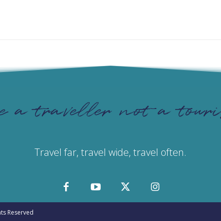
e a traveller not a touri
Travel far, travel wide, travel often.
ghts Reserved