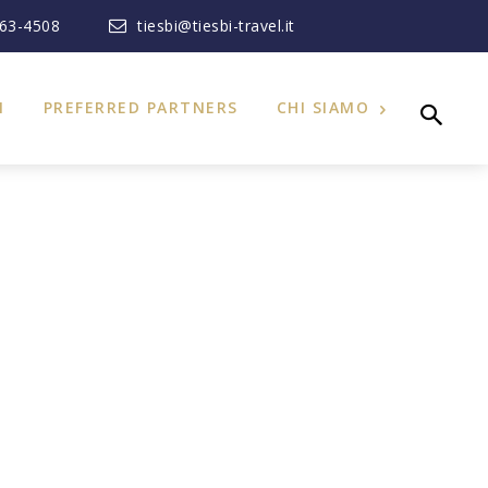
363-4508
tiesbi@tiesbi-travel.it
I
PREFERRED PARTNERS
CHI SIAMO