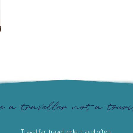
e a traveller not a touri
Travel far, travel wide, travel often.