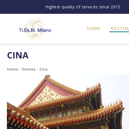
Highest quality of services since 2015
HOME
DESTIN
CINA
Home
Oriente
Cina