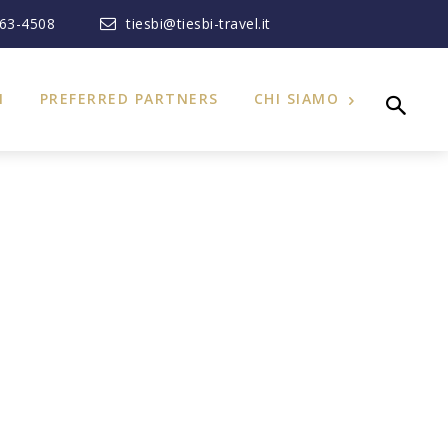
363-4508
tiesbi@tiesbi-travel.it
I
PREFERRED PARTNERS
CHI SIAMO